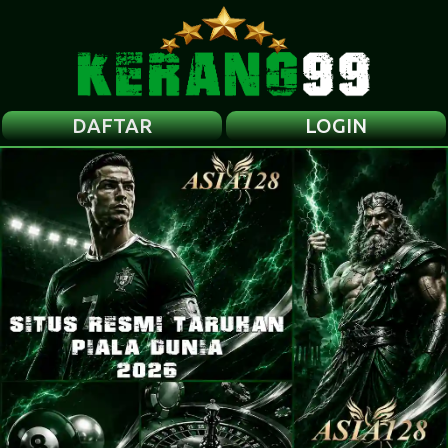
DAFTAR
LOGIN